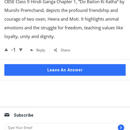
CBSE Class 9 Hindi Ganga Chapter 1, “Do Bailon Ki Katha” by
Munshi Premchand, depicts the profound friendship and
courage of two oxen, Heera and Moti. It highlights animal
emotions and the struggle for freedom, teaching values like
loyalty, unity and dignity.
-1
Reply
Share
Leave An Answer
Sidebar
Subscribe