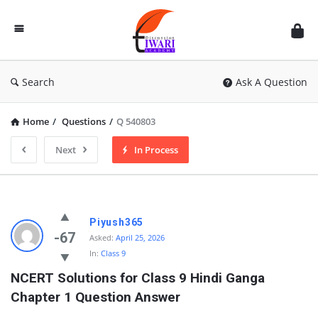
Discussion
Forum
Search
Ask A Question
Home
/
Questions
/
Q 540803
Next
In Process
Piyush365
-67
Asked:
April 25, 2026
In:
Class 9
NCERT Solutions for Class 9 Hindi Ganga 
Chapter 1 Question Answer